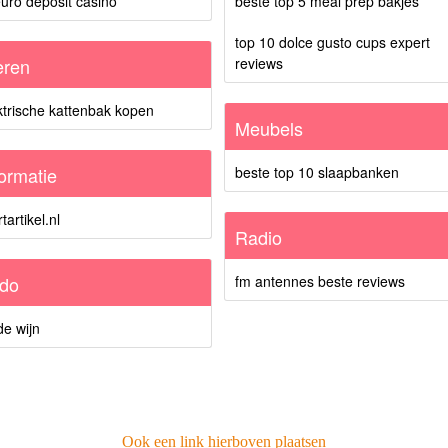
uro deposit casino
beste top 5 meal prep bakjes
top 10 dolce gusto cups expert
eren
reviews
ktrische kattenbak kopen
Meubels
formatie
beste top 10 slaapbanken
tartikel.nl
Radio
do
fm antennes beste reviews
e wijn
Ook een link hierboven plaatsen