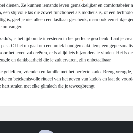
oel dienen. Ze kunnen iemands leven gemakkelijker en comfortabeler
n, een stijlvolle tas die zowel functioneel als modieus is, of een technol
g is, geef je niet alleen een tastbaar geschenk, maar ook een stukje gem
e ontvanger.
's, is het tijd om te investeren in het perfecte geschenk. Laat je creativ
r past. Of het nu gaat om een uniek handgemaakt item, een gepersonali
or het leven zal creëren, er is altijd iets bijzonders te vinden. Het is 
eugde en dankbaarheid die je zult ervaren, zijn onbetaalbaar.
 geliefden, vrienden en familie met het perfecte kado. Breng vreugde, 
sche en betekenisvolle ritueel van het geven van kado's en laat de voor
 hart stralen met elke glimlach die je teweegbrengt.