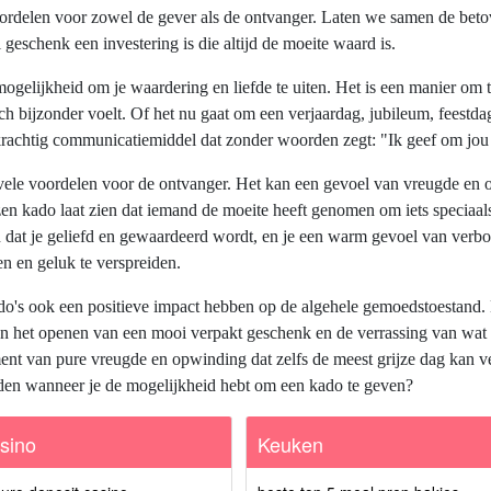
ordelen voor zowel de gever als de ontvanger. Laten we samen de bet
eschenk een investering is die altijd de moeite waard is.
ogelijkheid om je waardering en liefde te uiten. Het is een manier om te
j zich bijzonder voelt. Of het nu gaat om een verjaardag, jubileum, fee
n krachtig communicatiemiddel dat zonder woorden zegt: "Ik geef om jou
ele voordelen voor de ontvanger. Het kan een gevoel van vreugde en 
 kado laat zien dat iemand de moeite heeft genomen om iets speciaals 
en dat je geliefd en gewaardeerd wordt, en je een warm gevoel van ver
n en geluk te verspreiden.
o's ook een positieve impact hebben op de algehele gemoedstoestand. 
 het openen van een mooi verpakt geschenk en de verrassing van wat er
ment van pure vreugde en opwinding dat zelfs de meest grijze dag kan v
en wanneer je de mogelijkheid hebt om een kado te geven?
sino
Keuken