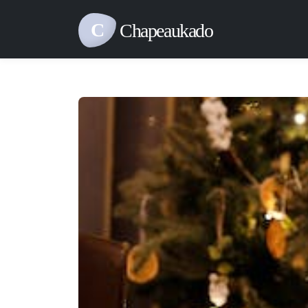
C
Chapeaukado