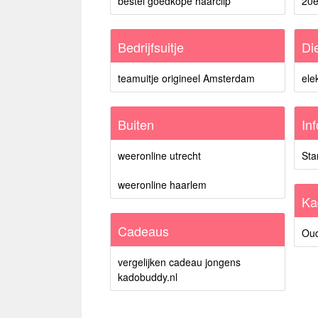
bestel goedkope haarclip
20e
Bedrijfsuitje
Di
teamuitje origineel Amsterdam
ele
Buiten
In
weeronline utrecht
Star
weeronline haarlem
Ka
Cadeaus
Oud
vergelijken cadeau jongens
kadobuddy.nl